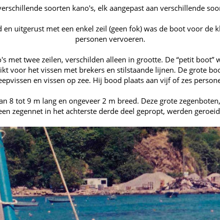
 verschillende soorten kano's, elk aangepast aan verschillende soor
 en uitgerust met een enkel zeil (geen fok) was de boot voor de k
personen vervoeren.
 met twee zeilen, verschilden alleen in grootte. De “petit boot
kt voor het vissen met brekers en stilstaande lijnen. De grote bo
eepvissen en vissen op zee. Hij bood plaats aan vijf of zes person
van 8 tot 9 m lang en ongeveer 2 m breed. Deze grote zegenbote
een zegennet in het achterste derde deel gepropt, werden geroeid