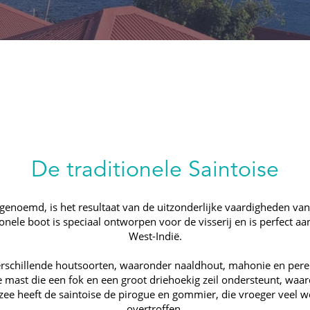
De traditionele Saintoise
 genoemd, is het resultaat van de uitzonderlijke vaardigheden va
ionele boot is speciaal ontworpen voor de visserij en is perfec
West-Indië.
verschillende houtsoorten, waaronder naaldhout, mahonie en per
le mast die een fok en een groot driehoekig zeil ondersteunt, waa
 op zee heeft de saintoise de pirogue en gommier, die vroeger veel
overtroffen.