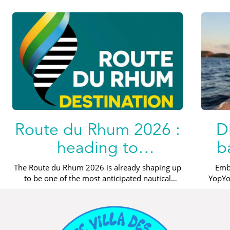
Route du Rhum 2026 :
D
heading to
b
Guadeloupe and a
The Route du Rhum 2026 is already shaping up
Emb
to be one of the most anticipated nautical
YopYo
dream stopover in Les
events. Every four years, this mythical race
disco
2 min read
2 min r
Saintes
connects...