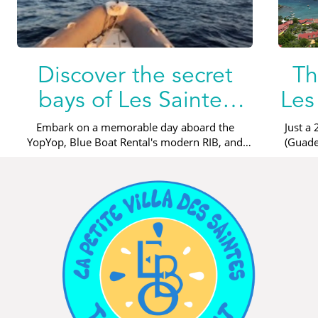
Discover the secret
Th
bays of Les Saintes
Les
with YopYop
Embark on a memorable day aboard the
Just a
YopYop, Blue Boat Rental's modern RIB, and
(Guade
discover the marine treasures of the Saintes
visitor
2 min read
3 min r
archipelago:...