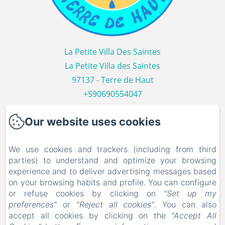
La Petite Villa Des Saintes
La Petite Villa des Saintes
97137 - Terre de Haut
+590690554047
Contact us
Our website uses cookies
Home
Les Villas
We use cookies and trackers (including from third
Photo Gallery
parties) to understand and optimize your browsing
experience and to deliver advertising messages based
Les Saintes
on your browsing habits and profile. You can configure
Contact us
or refuse cookies by clicking on
"Set up my
services
preferences"
or
"Reject all cookies"
. You can also
accept all cookies by clicking on the
"Accept All
Our Blog