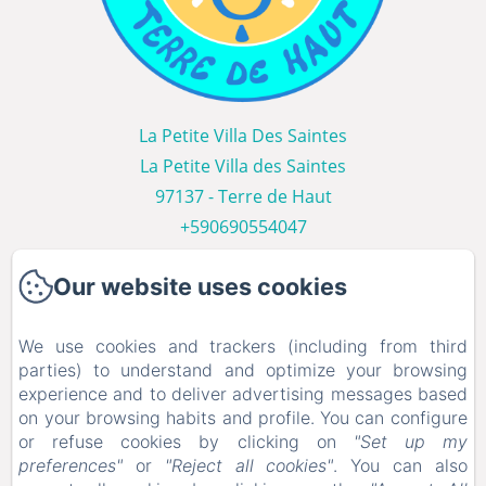
La Petite Villa Des Saintes
La Petite Villa des Saintes
97137 - Terre de Haut
+590690554047
Contact us
Our website uses cookies
Home
Les Villas
We use cookies and trackers (including from third
Photo Gallery
parties) to understand and optimize your browsing
experience and to deliver advertising messages based
Les Saintes
on your browsing habits and profile. You can configure
Contact us
or refuse cookies by clicking on
"Set up my
services
preferences"
or
"Reject all cookies"
. You can also