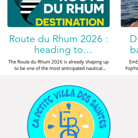
Route du Rhum 2026 :
D
heading to
b
Guadeloupe and a
The Route du Rhum 2026 is already shaping up
Emb
to be one of the most anticipated nautical
YopYo
dream stopover in Les
events. Every four years, this mythical race
disco
2 min read
2 min r
Saintes
connects...