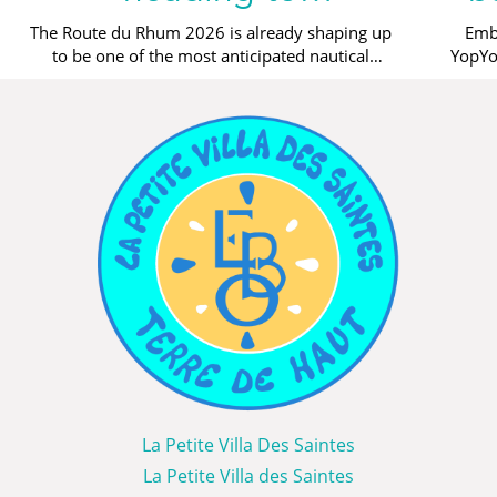
Guadeloupe and a
The Route du Rhum 2026 is already shaping up
Emb
to be one of the most anticipated nautical
YopYo
dream stopover in Les
events. Every four years, this mythical race
disco
2 min read
2 min r
Saintes
connects...
La Petite Villa Des Saintes
La Petite Villa des Saintes