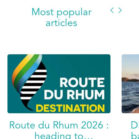
Most popular
articles
Route du Rhum 2026 :
D
heading to
b