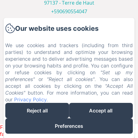
97137 - Terre de Haut
+590690554047
Contact us
Our website uses cookies
Home
Les Villas
We use cookies and trackers (including from third
Photo Gallery
parties) to understand and optimize your browsing
experience and to deliver advertising messages based
Les Saintes
on your browsing habits and profile. You can configure
Contact us
or refuse cookies by clicking on
"Set up my
services
preferences"
or
"Reject all cookies"
. You can also
accept all cookies by clicking on the
"Accept All
Our Blog
Cookies"
button. For more information, you can read
our
Privacy Policy
.
EN
FR
DE
NL
Reject all
Accept all
Powered using Amenitiz
Preferences
Failed to load BookingEngine/index: Loading chunk 1322
failed. (missing: