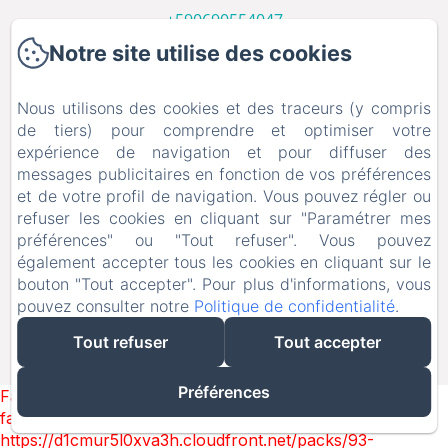
+590690554047
Contactez nous
Notre site utilise des cookies
Accueil
Nous utilisons des cookies et des traceurs (y compris
Les Villas
de tiers) pour comprendre et optimiser votre
Galerie Photos
expérience de navigation et pour diffuser des
messages publicitaires en fonction de vos préférences
Les Saintes
et de votre profil de navigation. Vous pouvez régler ou
Contact
refuser les cookies en cliquant sur "Paramétrer mes
services
préférences" ou "Tout refuser". Vous pouvez
également accepter tous les cookies en cliquant sur le
Notre Blog
bouton "Tout accepter". Pour plus d'informations, vous
pouvez consulter notre
Politique de confidentialité
.
EN
FR
DE
NL
Tout refuser
Tout accepter
Créé par Amenitiz
Préférences
Failed to load BookingEngine/index: Loading chunk 93
failed. (missing:
https://d1cmur5l0xva3h.cloudfront.net/packs/93-