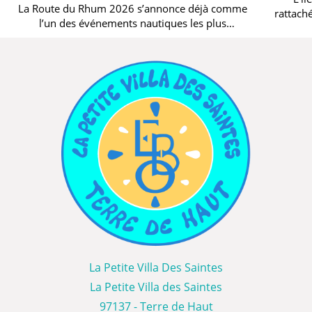
et escale de rêve aux
La Route du Rhum 2026 s’annonce déjà comme
rattach
l’un des événements nautiques les plus
Saintes
attendus. Tous les quatre ans, cette course
3 minutes
2 minut
mythique relie...
La Petite Villa Des Saintes
La Petite Villa des Saintes
97137 - Terre de Haut