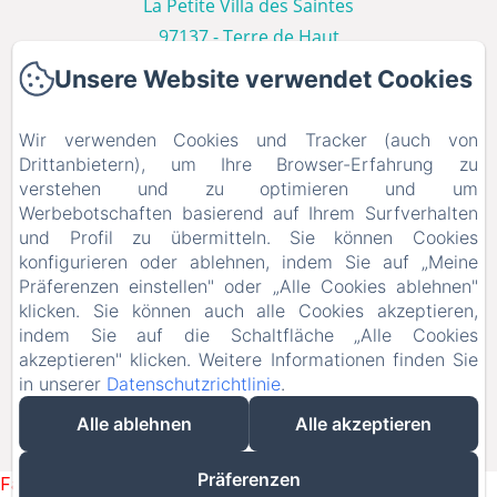
La Petite Villa des Saintes
97137 - Terre de Haut
+590690554047
Unsere Website verwendet Cookies
Kontaktieren Sie uns
Wir verwenden Cookies und Tracker (auch von
Startseite
Drittanbietern), um Ihre Browser-Erfahrung zu
Les Villas
verstehen und zu optimieren und um
Foto-Galerie
Werbebotschaften basierend auf Ihrem Surfverhalten
und Profil zu übermitteln. Sie können Cookies
Les Saintes
konfigurieren oder ablehnen, indem Sie auf „Meine
Kontakt
Präferenzen einstellen" oder „Alle Cookies ablehnen"
Leistungen
klicken. Sie können auch alle Cookies akzeptieren,
indem Sie auf die Schaltfläche „Alle Cookies
Unser Blog
akzeptieren" klicken. Weitere Informationen finden Sie
in unserer
Datenschutzrichtlinie
.
EN
FR
DE
NL
Alle ablehnen
Alle akzeptieren
Powered mit Amenitiz
Präferenzen
Failed to load BookingEngine/index: Loading chunk 93