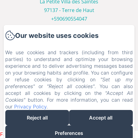
La Petite Villa des Saintes
97137 - Terre de Haut
+590690554047
Contactez nous
Our website uses cookies
Home
Les Villas
We use cookies and trackers (including from third
Fotogalerij
parties) to understand and optimize your browsing
experience and to deliver advertising messages based
Les Saintes
on your browsing habits and profile. You can configure
Contact
or refuse cookies by clicking on
"Set up my
diensten
preferences"
or
"Reject all cookies"
. You can also
accept all cookies by clicking on the
"Accept All
Onze blog
Cookies"
button. For more information, you can read
our
Privacy Policy
.
EN
FR
DE
NL
Reject all
Accept all
Mogelijk gemaakt met Amenitiz
Preferences
Failed to load BookingEngine/index: Loading chunk 1322