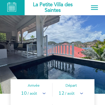
La Petite Villa des
Saintes
Arrivée
Départ
10
12
/ août
/ août