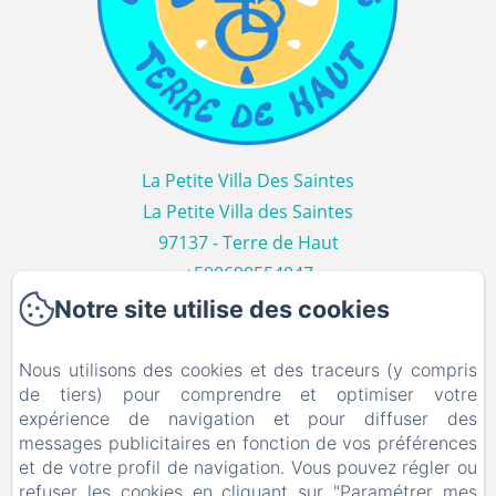
La Petite Villa Des Saintes
La Petite Villa des Saintes
97137 - Terre de Haut
+590690554047
Contactez nous
Notre site utilise des cookies
Accueil
Nous utilisons des cookies et des traceurs (y compris
Les Villas
de tiers) pour comprendre et optimiser votre
Galerie Photos
expérience de navigation et pour diffuser des
messages publicitaires en fonction de vos préférences
Les Saintes
et de votre profil de navigation. Vous pouvez régler ou
Contact
refuser les cookies en cliquant sur "Paramétrer mes