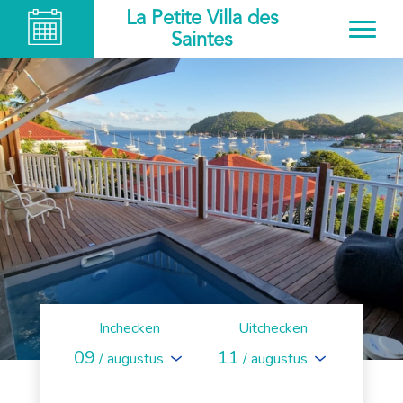
La Petite Villa des
Saintes
Inchecken
Uitchecken
09
11
/ augustus
/ augustus